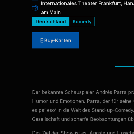
Internationales Theater Frankfurt, Ha
am Main
Deutschland
Komedy
Buy-Karten
Der bekannte Schauspieler Andrés Parra präs
Humor und Emotionen. Parra, der für seine u
es pa’ eso’ in die Welt des Stand-up-Comedy
Gesellschaft und scharfe Beobachtungen üb
Das Ziel der Show ist es, Ängste und Unsic