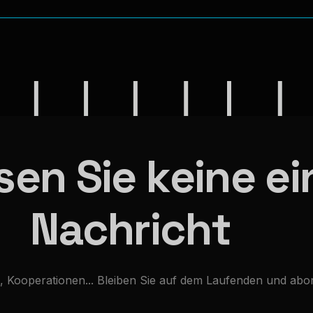
s
e
n
S
i
e
k
e
i
n
e
e
i
N
a
c
h
r
i
c
h
t
,
Kooperationen...
Bleiben
Sie
auf
dem
Laufenden
und
abo