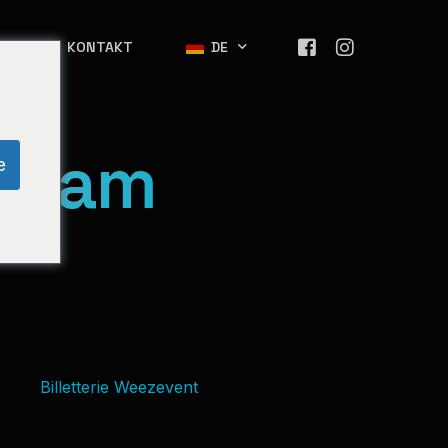
ER
KONTAKT
DE
rt am
ES
e
EN
Billetterie Weezevent