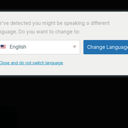
E
VERANSTALTUNGEN
PARTNERSCHAFTEN
ÜB
've detected you might be speaking a different
nguage. Do you want to change to:
rra in Frankfu
English
Change Languag
Close and do not switch language