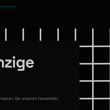
n
z
i
g
e
nnieren
Sie
unseren
Newsletter.