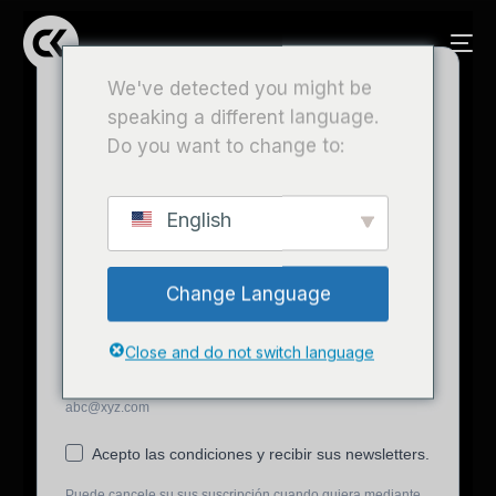
We've detected you might be
Newsletter
speaking a different language.
Do you want to change to:
Melden Sie sich für unseren Newsletter an, um
unsere Neuigkeiten zu erhalten.
English
Stellen Sie Ihre E-Mail-Adresse ein, um sich
anzumelden.
Change Language
Close and do not switch language
Introduzca su dirección de e-mail para suscribirse. Ej.:
abc@xyz.com
Acepto las condiciones y recibir sus newsletters.
Puede cancele su sus suscripción cuando quiera mediante