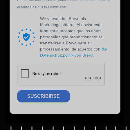
DE
el enlace de nuestra newsletter.
Wir verwenden Brevo als
Marketingplattform. Al enviar este
formulario, aceptas que los datos
personales que proporcionaste se
transferirán a Brevo para su
processamiento, de acuerdo con
die
Datenschutzpolitik von Brevo.
SUSCRIBIRSE