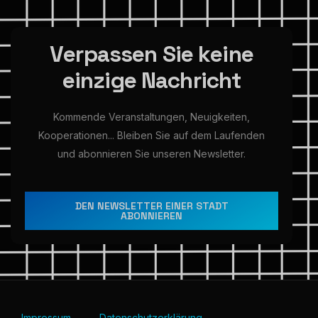
V
e
r
p
a
s
s
e
n
S
i
e
k
e
i
n
e
e
i
n
z
i
g
e
N
a
c
h
r
i
c
h
t
Kommende
Veranstaltungen,
Neuigkeiten,
Kooperationen...
Bleiben
Sie
auf
dem
Laufenden
und
abonnieren
Sie
unseren
Newsletter.
DEN NEWSLETTER EINER STADT
ABONNIEREN
Impressum
Datenschutzerklärung