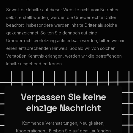
Soweit die Inhalte auf dieser Website nicht vom Betreiber
selbst erstellt wurden, werden die Urheberrechte Dritter
beachtet. Insbesondere werden Inhalte Dritter als solche
gekennzeichnet. Sollten Sie dennoch auf eine
Urheberrechtsverletzung aufmerksam werden, bitten wir um
einen entsprechenden Hinweis. Sobald wir von solchen
Verstößen Kenntnis erlangen, werden wir die betreffenden
Inhalte umgehend entfernen.
V
e
r
p
a
s
s
e
n
S
i
e
k
e
i
n
e
e
i
n
z
i
g
e
N
a
c
h
r
i
c
h
t
Kommende
Veranstaltungen,
Neuigkeiten,
Kooperationen...
Bleiben
Sie
auf
dem
Laufenden