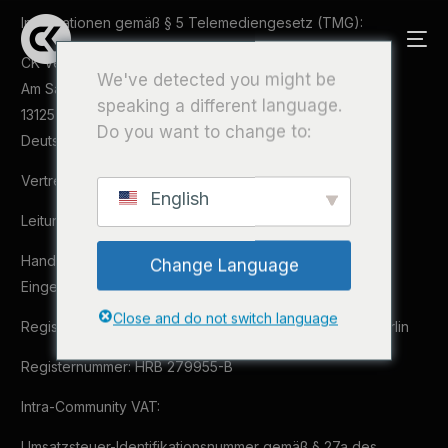
Informationen gemäß § 5 Telemediengesetz (TMG):
CK Veranstaltungen GmbH
We've detected you might be
Am Sandhaus 38
speaking a different language.
13125 Berlin
Do you want to change to:
Deutschland
Vertreten durch:
English
Leitung: CK Events GmbH
Handelsregister:
Change Language
Eingetragen im Handelsregister
Close and do not switch language
Registrierendes Gericht: Amtsgericht Charlottenburg, Berlin
Registernummer: HRB 279955-B
Intra-Community VAT:
Umsatzsteuer-Identifikationsnummer gemäß § 27a des