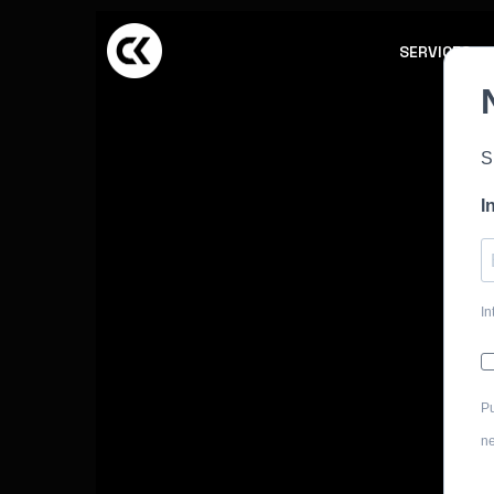
SERVICES
S
I
In
Pu
ne