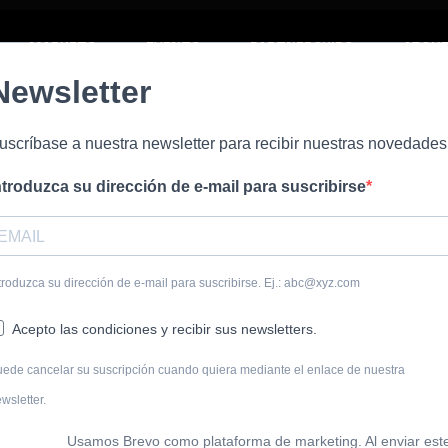
MARKETS
EVENTS
PARTNERSHIPS
ABOU
Newsletter
uscríbase a nuestra newsletter para recibir nuestras novedades
ntroduzca su dirección de e-mail para suscribirse
troduzca su dirección de e-mail para suscribirse. Ej.: abc@xyz.com
Acepto las condiciones y recibir sus newsletters.
ede cancelar su suscripción cuando quiera mediante el enlace de nuestra
wsletter.
Usamos Brevo como plataforma de marketing. Al enviar est