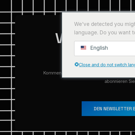
We've detected you might
V
e
r
language. Do you want t
p
a
s
s
e
n
S
English
N
a
c
Close and do not switch la
Kommende
Veranstaltungen,
Neuigkeiten,
Ko
abonnieren
Sie
DEN NEWSLETTER E